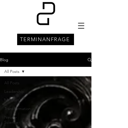
TERMINANFRAGE
Blog
All Posts
All Posts
Leadership
Mindset
Transformation
Neuro-
Science