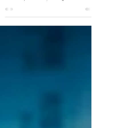
hätten? Keine Nervosität vor der
Investorenpräsentation, kein Ärger über das
gescheiterte Projekt, keine Unsicherheit vor der
nächsten Reorganisation. Auf den ersten Blick
wirkt dieses Bild verlockend: endlich rationale
Entscheidungen, frei von störenden
Gefühlsausbrüchen. Tatsächlich aber wäre eine
Führungskraft ohne Emotionen keine bessere
Führungskraft - sondern eine, der ein zentrales
Navigationssystem fehlt. Denn Emotionen si