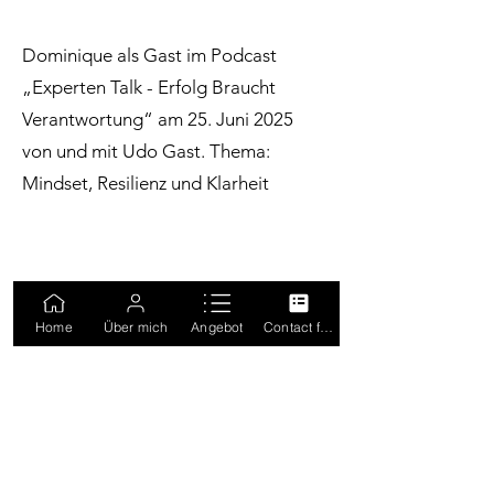
Dominique als Gast im Podcast
„Experten Talk - Erfolg Braucht
Verantwortung“ am 25. Juni 2025
von und mit Udo Gast. Thema:
Mindset, Resilienz und Klarheit
Home
Über mich
Angebot
Contact form
Dominique als Gast im Podcast
„Starke Kinder für eine starke
Zukunft“ von und mit Antje Jähnig,